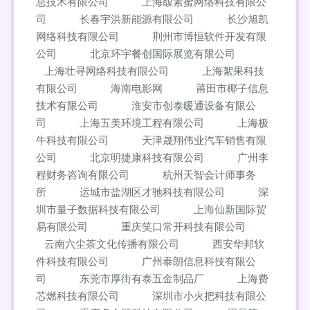
息技术有限公司
上海馥素蜜网络科技有限公
司
长春宇洪新能源有限公司
长沙旭凯
网络科技有限公司
荆州市博恒软件开发有限
公司
北京环宇餐创国际展览有限公司
上海壮寻网络科技有限公司
上海絮果科技
有限公司
海南电影网
莆田市椰子信息
技术有限公司
淮安市创泰暖通设备有限公
司
上海五美环境工程有限公司
上海极
牛科技有限公司
天津晟翔伟业汽车销售有限
公司
北京明捷康科技有限公司
广州李
程财务咨询有限公司
杭州天智会计师事务
所
运城市盐湖区才驰科技有限公司
深
圳市量子数据科技有限公司
上海仙新国际贸
易有限公司
重庆笑口常开科技有限公司
云南六尘茶文化传播有限公司
西安华邦软
件科技有限公司
广州泰朗信息科技有限公
司
东莞市厚街有泰五金制品厂
上海费
芯燃科技有限公司
深圳市小火把科技有限公