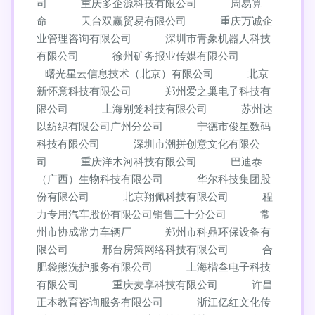
司
重庆多企源科技有限公司
周易算
命
天台双赢贸易有限公司
重庆万诚企
业管理咨询有限公司
深圳市青象机器人科技
有限公司
徐州矿务报业传媒有限公司
曙光星云信息技术（北京）有限公司
北京
新怀意科技有限公司
郑州爱之巢电子科技有
限公司
上海别笼科技有限公司
苏州达
以纺织有限公司广州分公司
宁德市俊星数码
科技有限公司
深圳市潮拼创意文化有限公
司
重庆洋木河科技有限公司
巴迪泰
（广西）生物科技有限公司
华尔科技集团股
份有限公司
北京翔佩科技有限公司
程
力专用汽车股份有限公司销售三十分公司
常
州市协成常力车辆厂
郑州市科鼎环保设备有
限公司
邢台房策网络科技有限公司
合
肥袋熊洗护服务有限公司
上海楷叁电子科技
有限公司
重庆麦享科技有限公司
许昌
正本教育咨询服务有限公司
浙江亿红文化传